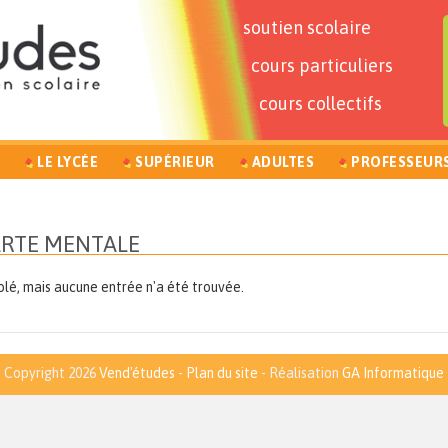
soutien scolaire
cours particuliers
cours collectifs
LE LYCÉE
SUPÉRIEUR
ADULTES
PROFESSEUR
RTE MENTALE
lé, mais aucune entrée n'a été trouvée.
Copyright 2026
Vend'études
-
Plan du site
- Réalisation
GA Informatique