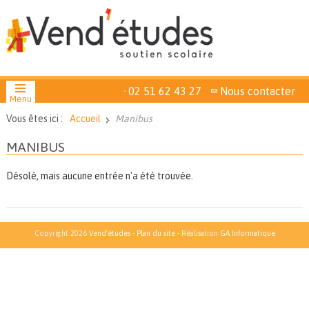
02 51 62 43 27
Nous contacter
Menu
Vous êtes ici :
Accueil
Manibus
MANIBUS
Désolé, mais aucune entrée n'a été trouvée.
Copyright 2026
Vend'études
-
Plan du site
- Réalisation
GA Informatique