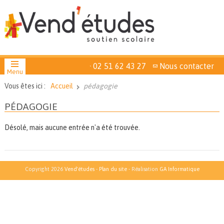
02 51 62 43 27
Nous contacter
Menu
Vous êtes ici :
Accueil
pédagogie
PÉDAGOGIE
Désolé, mais aucune entrée n'a été trouvée.
Copyright 2026
Vend'études
-
Plan du site
- Réalisation
GA Informatique