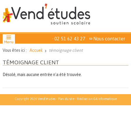
02 51 62 43 27
Nous contacter
Menu
Vous êtes ici :
Accueil
témoignage client
TÉMOIGNAGE CLIENT
Désolé, mais aucune entrée n'a été trouvée.
Copyright 2026
Vend'études
-
Plan du site
- Réalisation
GA Informatique