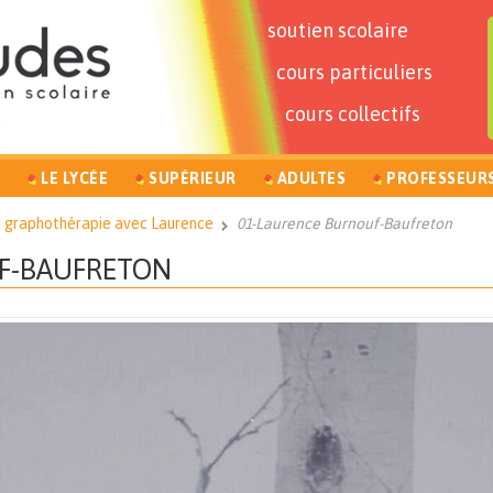
soutien scolaire
cours particuliers
cours collectifs
LE LYCÉE
SUPÉRIEUR
ADULTES
PROFESSEUR
a graphothérapie avec Laurence
01-Laurence Burnouf-Baufreton
F-BAUFRETON