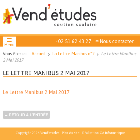
02 51 62 43 27
Nous contacter
Menu
Vous êtes ici :
Accueil
La Lettre Manibus n°2
Le Lettre Manibus
2 Mai 2017
LE LETTRE MANIBUS 2 MAI 2017
Le Lettre Manibus 2 Mai 2017
RETOUR À L'ENTRÉE
←
Copyright 2026
Vend'études
-
Plan du site
- Réalisation
GA Informatique