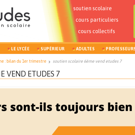
soutien scolaire
cours particuliers
cours collectifs
LE LYCÉE
SUPÉRIEUR
ADULTES
PROFESSEUR
e : bilan du 1er trimestre
soutien scolaire 6ème vend etudes 7
ME VEND ETUDES 7