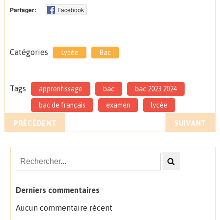
Partager:
Facebook
Catégories
Lycée
Bac
Tags
apprentissage
bac
bac 2023 2024
bac de français
examen
lycée
PRÉCÉDENT
SUIVANT
Derniers commentaires
Aucun commentaire récent