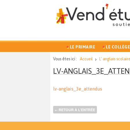
LE PRIMAIRE
LE COLLÈGE
Vous êtes ici :
Accueil
L’ anglais scolair
LV-ANGLAIS_3E_ATTE
lv-anglais_3e_attendus
RETOUR À L'ENTRÉE
←