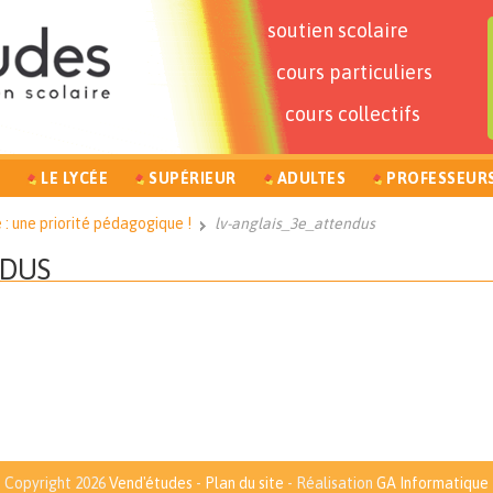
soutien scolaire
cours particuliers
cours collectifs
LE LYCÉE
SUPÉRIEUR
ADULTES
PROFESSEUR
e : une priorité pédagogique !
lv-anglais_3e_attendus
NDUS
Copyright 2026
Vend'études
-
Plan du site
- Réalisation
GA Informatique